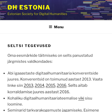
Skip
DH ESTONIA
to
Estonian Society for Digital Humanities
content
Menu
SELTSI TEGEVUSED
Oma eesmärkide täitmiseks on selts panustatud
järgmistes valdkondades:
Abi igaaastaste digitaalhumanitaaria konverentside
juures. Konverentsid on toimunud aastast 2013. Vaata
2013
,
2014
,
2015
,
2016
. Selts aitab
linke siin
korraldamise juures aastast 2016.
Kohaliku digitaalhumanitaariateemalise
viki
sisu
loomine.
Seminarid tarkvarakogemuste jagamiseks. Esimene