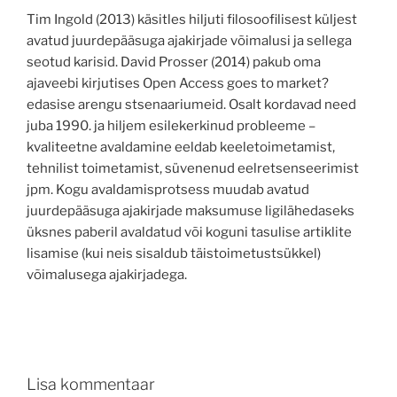
Tim Ingold (2013) käsitles hiljuti filosoofilisest küljest
avatud juurdepääsuga ajakirjade võimalusi ja sellega
seotud karisid. David Prosser (2014) pakub oma
ajaveebi kirjutises Open Access goes to market?
edasise arengu stsenaariumeid. Osalt kordavad need
juba 1990. ja hiljem esilekerkinud probleeme –
kvaliteetne avaldamine eeldab keeletoimetamist,
tehnilist toimetamist, süvenenud eelretsenseerimist
jpm. Kogu avaldamisprotsess muudab avatud
juurdepääsuga ajakirjade maksumuse ligilähedaseks
üksnes paberil avaldatud või koguni tasulise artiklite
lisamise (kui neis sisaldub täistoimetustsükkel)
võimalusega ajakirjadega.
Lisa kommentaar