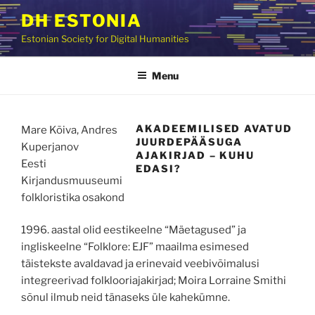
Skip
DH ESTONIA
to
Estonian Society for Digital Humanities
content
Menu
AKADEEMILISED AVATUD
Mare Kõiva, Andres
JUURDEPÄÄSUGA
Kuperjanov
AJAKIRJAD – KUHU
Eesti
EDASI?
Kirjandusmuuseumi
folkloristika osakond
1996. aastal olid eestikeelne “Mäetagused” ja
ingliskeelne “Folklore: EJF” maailma esimesed
täistekste avaldavad ja erinevaid veebivõimalusi
integreerivad folklooriajakirjad; Moira Lorraine Smithi
sõnul ilmub neid tänaseks üle kahekümne.