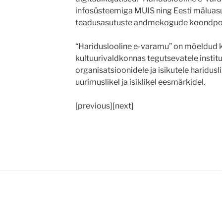
infosüsteemiga MUIS ning Eesti mäluasut
teadusasutuste andmekogude koondport
“Hariduslooline e-varamu” on mõeldud k
kultuurivaldkonnas tegutsevatele institu
organisatsioonidele ja isikutele hariduslik
uurimuslikel ja isiklikel eesmärkidel.
[previous][next]