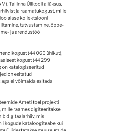
 Tallinna Ülikooli allüksus,
iivist ja raamatukogust, mille
loo alase kollektsiooni
ilitamine, tutvustamine, õppe-
ome- ja arendustöö
mendikogust (44 066 ühikut),
uaalsest kogust (44 299
 on katalogiseeritud
jed on esitatud
s aga ei võimalda esitada
steemide Ameti toel projekti
, mille raames digiteeritakse
 digitaalarhiiv, mis
ii kogude kataloogiteabe kui
ramu” liidestatakse muuseumide