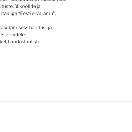
uste, ülikoolide ja
aaliga “Eesti e-varamu”.
asutamiseks haridus- ja
tsioonidele,
el, haridusloolistel,