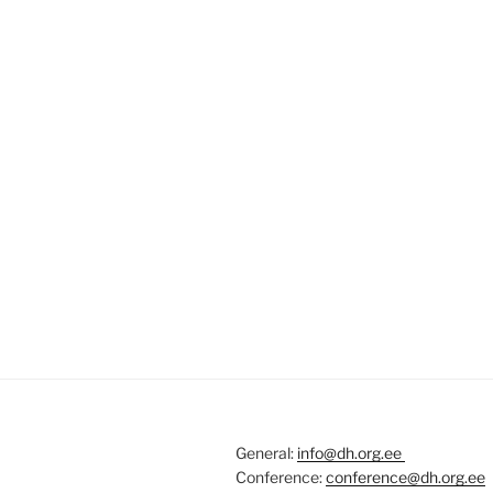
General:
info@dh.org.ee
Conference:
c
onference@
dh.org.ee