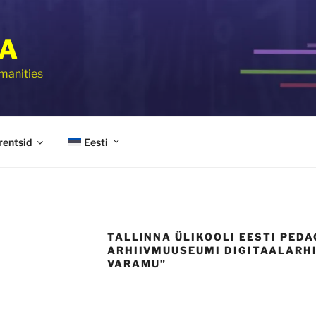
IA
umanities
Eesti
rentsid
TALLINNA ÜLIKOOLI EESTI PED
ARHIIVMUUSEUMI DIGITAALARHI
VARAMU”