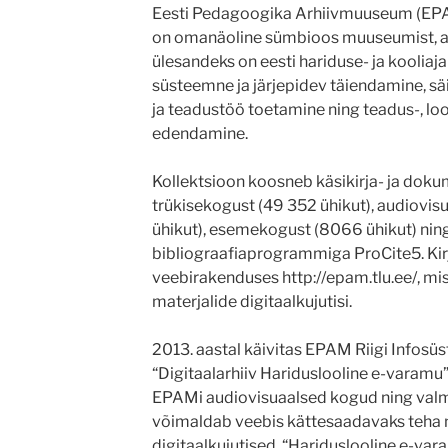
Eesti Pedagoogika Arhiivmuuseum (EPAM),
on omanäoline sümbioos muuseumist, arh
ülesandeks on eesti hariduse- ja kooliaja
süsteemne ja järjepidev täiendamine, sä
ja teadustöö toetamine ning teadus-, lo
edendamine.
Kollektsioon koosneb käsikirja- ja doku
trükisekogust (49 352 ühikut), audiovis
ühikut), esemekogust (8066 ühikut) ning
bibliograafiaprogrammiga ProCite5. Kir
veebirakenduses http://epam.tlu.ee/, mi
materjalide digitaalkujutisi.
2013. aastal käivitas EPAM Riigi Infosü
“Digitaalarhiiv Hariduslooline e-varamu”
EPAMi audiovisuaalsed kogud ning valmib
võimaldab veebis kättesaadavaks teha n
digitaalkujutised. “Hariduslooline e-va