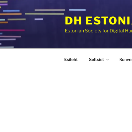
Skip
to
DH ESTON
content
Estonian Society for Digital H
Esileht
Seltsist
Konve