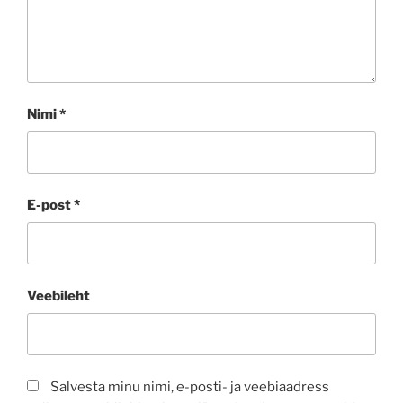
Nimi
*
E-post
*
Veebileht
Salvesta minu nimi, e-posti- ja veebiaadress