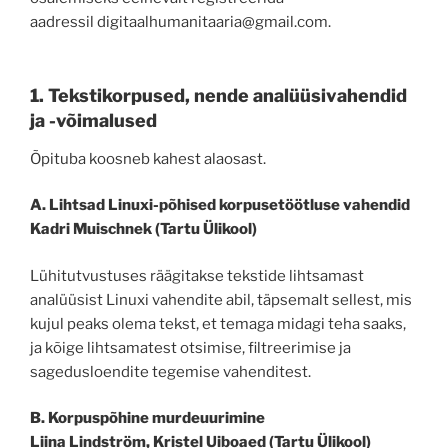
aadressil digitaalhumanitaaria@gmail.com.
1. Tekstikorpused, nende analüüsivahendid
ja -võimalused
Õpituba koosneb kahest alaosast.
A. Lihtsad Linuxi-põhised korpusetöötluse vahendid
Kadri Muischnek (Tartu Ülikool)
Lühitutvustuses räägitakse tekstide lihtsamast
analüüsist Linuxi vahendite abil, täpsemalt sellest, mis
kujul peaks olema tekst, et temaga midagi teha saaks,
ja kõige lihtsamatest otsimise, filtreerimise ja
sagedusloendite tegemise vahenditest.
B. Korpuspõhine murdeuurimine
Liina Lindström, Kristel Uiboaed (Tartu Ülikool)