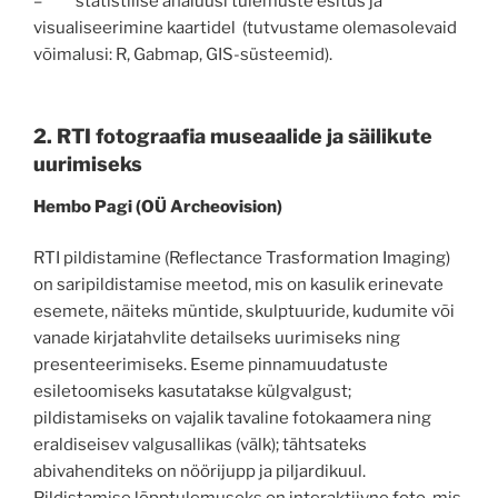
– statistilise analüüsi tulemuste esitus ja
visualiseerimine kaartidel (tutvustame olemasolevaid
võimalusi: R, Gabmap, GIS-süsteemid).
2.
RTI
fotograafia museaalide ja säilikute
uurimiseks
Hembo Pagi (OÜ Archeovision)
RTI pildistamine (Reflectance Trasformation Imaging)
on saripildistamise meetod, mis on kasulik erinevate
esemete, näiteks müntide, skulptuuride, kudumite või
vanade kirjatahvlite detailseks uurimiseks ning
presenteerimiseks. Eseme pinnamuudatuste
esiletoomiseks kasutatakse külgvalgust;
pildistamiseks on vajalik tavaline fotokaamera ning
eraldiseisev valgusallikas (välk); tähtsateks
abivahenditeks on nöörijupp ja piljardikuul.