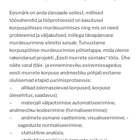
Eesmärk on anda ülevaade sellest, millised
töövahendid ja tööprotsessid on kasutusel
korpuspõhises murdeuurimises ning mis on need
probleemid ja väljakutsed, millega tänapäevane
murdeuurimine silmitsi seisab. Tutvustame
korpuspõhise murdeuurimise põhietappe, mida oleme
rakendanud projekti „Eesti murrete süntaks“ töös. Ühe
näite varal (täis- ja ennemineviku esinemissagedus
eesti murrete korpuse andmestiku põhjal) esitame
olulisemad etapid uurimisprotsessis:
– allikad (olemasolevad korpused, korpuse
ülesehitus, saadavus);
– materjali väljaotsimise automatiseerimine,
andmestiku kodeerimine (formaliseerimine);
– andmete esmane vaatlemine, visualiseerimine; –
sageduste normaliseerimine;
– statistiline analüüs;