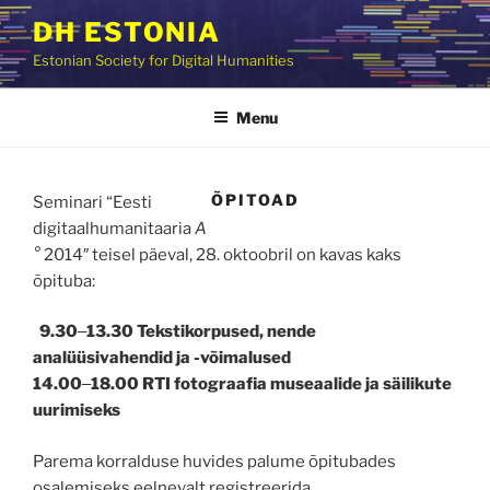
Skip
DH ESTONIA
to
Estonian Society for Digital Humanities
content
Menu
ÕPITOAD
Seminari “Eesti
digitaalhumanitaaria
A
°
2014″ teisel päeval, 28. oktoobril on kavas kaks
õpituba:
9.30
‒
13.30
Tekstikorpused, nende
analüüsivahendid ja -võimalused
14.00
‒
18.00 R
TI fotograafia museaalide ja säilikute
uurimiseks
Parema korralduse huvides palume õpitubades
osalemiseks eelnevalt registreerida