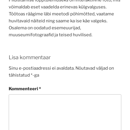
Pildistamise lõpptulemuseks on interaktiivne foto, mis
võimaldab eset vaadelda erinevas külgvalguses.
Töötoas räägime läbi meetodi põhimõtted, vaatame
huvitavaid näiteid ning saame ka ise käe valgeks.
Osalema on oodatud esemeuurijad,
muuseumifotograafid ja teised huvilised.
Lisa kommentaar
Sinu e-postiaadressi ei avaldata.
Nõutavad väljad on
tähistatud
*
-ga
Kommenteeri
*